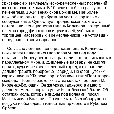
христианских земледельческо-ремесленных поселений
юго-восточного Крыма. В
10 веке оно было разрушено
печенегами, 13-14 веках снова оживает. Наиболее
важной становится прибрежная часть с портовыми
сооружениями. Существует предположение, что это —
потерянная венецианская гавань Каллиера, потерянный
в веках город философов и целителей, учёных и
торговцев, мастеровых и ремесленников, не устоявший
перед нашествием варваров.
Согласно легенде, венецианская гавань Каллиера в
ночь перед нашествием варваров ушла под воду,
оставив на берегу несколько развалин, оставшись жить в
параллельном мире, а удивлённые варвары не смогли
понять, куда исчез великолепный город, и отправились
дальше грабить побережье Тавриды. На французских
картах начала
XIX
века порт обозначен как «Порт тавро-
скифов». Первые раскопки в этих местах проводил М.
Кириенко-Волошин. Он же указал археологам место
древнего мола и порта в устье Коктебельской балки. Об
остатках мола, которые пидны под волнами, писал
Максимилиан Волошин. Позднее мол был обнаружен с
воздуха и обследован известным археологом Рубеном
Орбели.