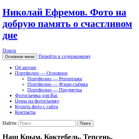
Николай Ефремов. Фото на
добрую память о счастливом
дне
Поиск
Перейти к содержимому
Основное меню
Об авторе
Портфолио — Основное
Портфолио — Репортажи
Портфолио — Фэшн-съёмка
Портфолио — Предметка
Фотосъемка для Вас
Цены на фотосъемку
Купить фото с сайта
Контакты
Найти:
Наш Крым. Коктебель. Тепсень.