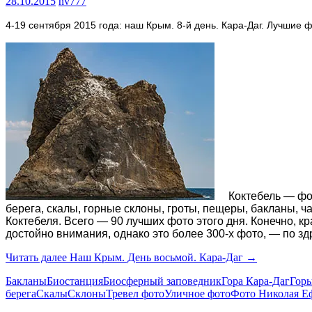
28.10.2015
nv777
4-19 сентября 2015 года: наш Крым. 8-й день. Кара-Даг. Лучшие
Коктебель — фото
берега, скалы, горные склоны, гроты, пещеры, бакланы, ч
Коктебеля. Всего — 90 лучших фото этого дня. Конечно, к
достойно внимания, однако это более 300-х фото, — по зд
Читать далее
Наш Крым. День восьмой. Кара-Даг
→
Бакланы
Биостанция
Биосферный заповедник
Гора Кара-Даг
Гор
берега
Скалы
Склоны
Тревел фото
Уличное фото
Фото Николая Е