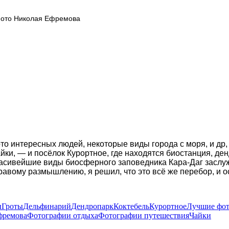
 фото Николая Ефремова
 интересных людей, некоторые виды города с моря, и др,
айки, — и посёлок Курортное, где находятся биостанция, д
расивейшие виды биосферного заповедника Кара-Даг заслужи
равому размышлению, я решил, что это всё же перебор, и о
ы
Гроты
Дельфинарий
Дендропарк
Коктебель
Курортное
Лучшие фо
фремова
Фотографии отдыха
Фотографии путешествия
Чайки