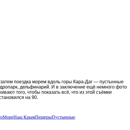
 затем поездка морем вдоль горы Кара-Даг — пустынные
ендропарк, дельфинарий. И в заключение ещё немного фото
вают того, чтобы показать всё, что из этой съёмки
становился на 90.
то
Море
Наш Крым
Пещеры
Пустынные