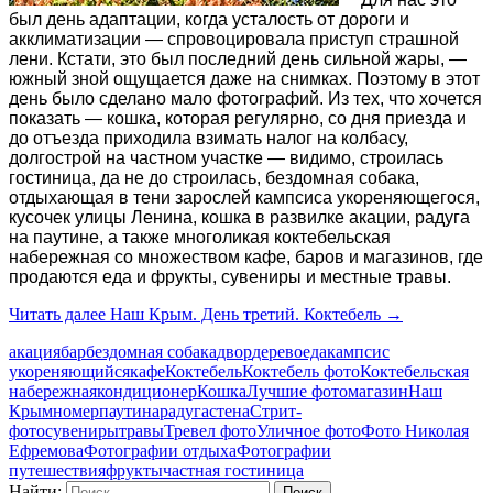
был день адаптации, когда усталость от дороги и
акклиматизации — спровоцировала приступ страшной
лени. Кстати, это был последний день сильной жары, —
южный зной ощущается даже на снимках. Поэтому в этот
день было сделано мало фотографий. Из тех, что хочется
показать — кошка, которая регулярно, со дня приезда и
до отъезда приходила взимать налог на колбасу,
долгострой на частном участке — видимо, строилась
гостиница, да не до строилась, бездомная собака,
отдыхающая в тени зарослей кампсиса укореняющегося,
кусочек улицы Ленина, кошка в развилке акации, радуга
на паутине, а также многоликая коктебельская
набережная со множеством кафе, баров и магазинов, где
продаются еда и фрукты, сувениры и местные травы.
Читать далее
Наш Крым. День третий. Коктебель
→
акация
бар
бездомная собака
двор
дерево
еда
кампсис
укореняющийся
кафе
Коктебель
Коктебель фото
Коктебельская
набережная
кондиционер
Кошка
Лучшие фото
магазин
Наш
Крым
номер
паутина
радуга
стена
Стрит-
фото
сувениры
травы
Тревел фото
Уличное фото
Фото Николая
Ефремова
Фотографии отдыха
Фотографии
путешествия
фрукты
частная гостиница
Найти: