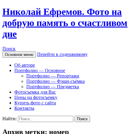
Николай Ефремов. Фото на
добрую память о счастливом
дне
Поиск
Перейти к содержимому
Основное меню
Об авторе
Портфолио — Основное
Портфолио — Репортажи
Портфолио — Фэшн-съёмка
Портфолио — Предметка
Фотосъемка для Вас
Цены на фотосъемку
Купить фото с сайта
Контакты
Найти:
Архив метки: номер