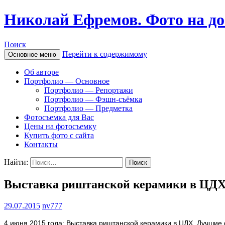
Николай Ефремов. Фото на до
Поиск
Перейти к содержимому
Основное меню
Об авторе
Портфолио — Основное
Портфолио — Репортажи
Портфолио — Фэшн-съёмка
Портфолио — Предметка
Фотосъемка для Вас
Цены на фотосъемку
Купить фото с сайта
Контакты
Найти:
Выставка риштанской керамики в ЦД
29.07.2015
nv777
4 июня 2015 года: Выставка риштанской керамики в ЦДХ. Лучшие