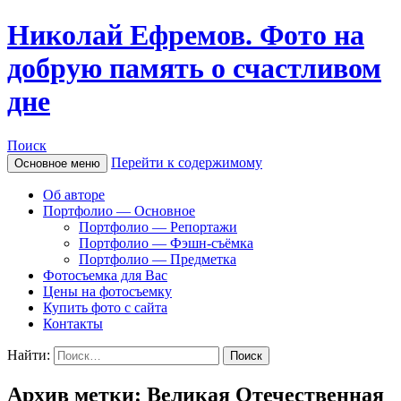
Николай Ефремов. Фото на
добрую память о счастливом
дне
Поиск
Перейти к содержимому
Основное меню
Об авторе
Портфолио — Основное
Портфолио — Репортажи
Портфолио — Фэшн-съёмка
Портфолио — Предметка
Фотосъемка для Вас
Цены на фотосъемку
Купить фото с сайта
Контакты
Найти:
Архив метки: Великая Отечественная