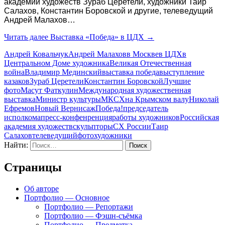
академии художеств Зураб Церетели, художники Таир
Салахов, Константин Боровской и другие, телеведущий
Андрей Малахов…
Читать далее
Выставка «Победа» в ЦДХ
→
Андрей Ковальчук
Андрей Малахов
в Москве
в ЦДХ
в
Центральном Доме художника
Великая Отечественная
война
Владимир Мединский
выставка победа
выступление
казаков
Зураб Церетели
Константин Боровской
Лучшие
фото
Масут Фаткулин
Международная художественная
выставка
Министр культуры
МКСХ
на Крымском валу
Николай
Ефремов
Новый Вернисаж
Победа!
председатель
исполкома
пресс-конфенренция
работы художников
Российская
академия художеств
скульпторы
СХ России
Таир
Салахов
телеведущий
фото
художники
Найти:
Страницы
Об авторе
Портфолио — Основное
Портфолио — Репортажи
Портфолио — Фэшн-съёмка
Портфолио — Предметка