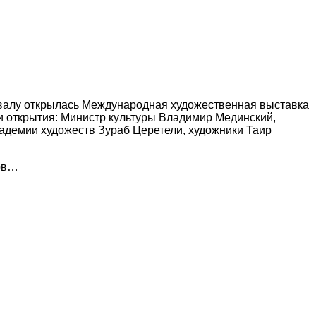
м валу открылась Международная художественная выставка
и открытия: Министр культуры Владимир Мединский,
адемии художеств Зураб Церетели, художники Таир
ров…