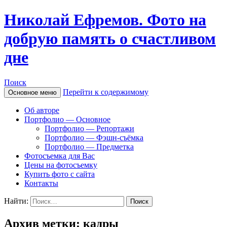
Николай Ефремов. Фото на
добрую память о счастливом
дне
Поиск
Перейти к содержимому
Основное меню
Об авторе
Портфолио — Основное
Портфолио — Репортажи
Портфолио — Фэшн-съёмка
Портфолио — Предметка
Фотосъемка для Вас
Цены на фотосъемку
Купить фото с сайта
Контакты
Найти:
Архив метки: кадры