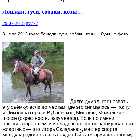
Лошади, гуси, собаки, козы…
29.07.2015
nv777
31 мая 2015 года: Лошади, гуси, собаки, козы… Лучшие фото
Долго думал, как назвать
эту съёмку: если по местам, где это снималось — так тут
и Николина гора, и Рублёвское, Минское, Можайское
шоссе (окрестности, разумеется). Если по имени
организатора съёмки и владельца сфотографированных
животных — это Игорь Складанюк, мастер спорта
международного класса, судья 1-й категории по конному