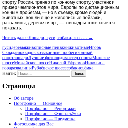
спорту России, тренер по конному спорту, участник и
призер чемпионатов мира, Европы по дистанционным
конным пробегам, — но в съёмку, кроме людей и
животных, вошли ещё и живописные пейзажи,
развалины, деревья и пр., — эти кадры тоже хочется
показать.
Читать далее
Лошади, гуси, собаки, козы…
→
гуси
деревья
живописные пейзажи
животные
Игорь
Складанюк
кадры
козы
конные пробеги
конный
спорт
лошади
Лучшие фото
люди
мастер спорта
Минское
шоссе
Можайское шоссе
Николай Ефремов
Николина
гора
развалины
Рублёвское шоссе
собаки
съёмка
Найти:
Страницы
Об авторе
Портфолио — Основное
Портфолио — Репортажи
Портфолио — Фэшн-съёмка
Портфолио — Предметка
Фотосъемка для Вас