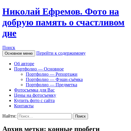
Николай Ефремов. Фото на
добрую память о счастливом
дне
Поиск
Перейти к содержимому
Основное меню
Об авторе
Портфолио — Основное
Портфолио — Репортажи
Портфолио — Фэшн-съёмка
Портфолио — Предметка
Фотосъемка для Вас
Цены на фотосъемку
Купить фото с сайта
Контакты
Найти:
Архив метки: конные пробеги