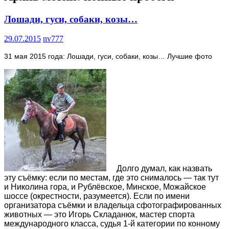
Лошади, гуси, собаки, козы…
29.07.2015
nv777
31 мая 2015 года: Лошади, гуси, собаки, козы… Лучшие фото
Долго думал, как назвать
эту съёмку: если по местам, где это снималось — так тут
и Николина гора, и Рублёвское, Минское, Можайское
шоссе (окрестности, разумеется). Если по имени
организатора съёмки и владельца сфотографированных
животных — это Игорь Складанюк, мастер спорта
международного класса, судья 1-й категории по конному