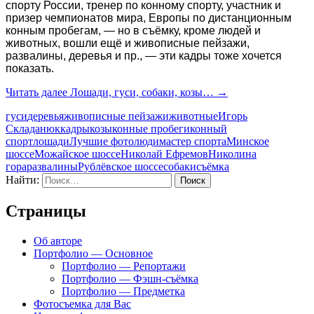
спорту России, тренер по конному спорту, участник и
призер чемпионатов мира, Европы по дистанционным
конным пробегам, — но в съёмку, кроме людей и
животных, вошли ещё и живописные пейзажи,
развалины, деревья и пр., — эти кадры тоже хочется
показать.
Читать далее
Лошади, гуси, собаки, козы…
→
гуси
деревья
живописные пейзажи
животные
Игорь
Складанюк
кадры
козы
конные пробеги
конный
спорт
лошади
Лучшие фото
люди
мастер спорта
Минское
шоссе
Можайское шоссе
Николай Ефремов
Николина
гора
развалины
Рублёвское шоссе
собаки
съёмка
Найти:
Страницы
Об авторе
Портфолио — Основное
Портфолио — Репортажи
Портфолио — Фэшн-съёмка
Портфолио — Предметка
Фотосъемка для Вас