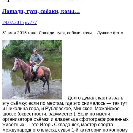
Лошади, гуси, собаки, козы…
29.07.2015
nv777
31 мая 2015 года: Лошади, гуси, собаки, козы… Лучшие фото
Долго думал, как назвать
эту съёмку: если по местам, где это снималось — так тут
и Николина гора, и Рублёвское, Минское, Можайское
шоссе (окрестности, разумеется). Если по имени
организатора съёмки и владельца сфотографированных
животных — это Игорь Складанюк, мастер спорта
международного класса, судья 1-й категории по конному