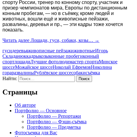
спорту России, тренер по конному спорту, участник и
призер чемпионатов мира, Европы по дистанционным
конным пробегам, — но в съёмку, кроме людей и
животных, вошли ещё и живописные пейзажи,
развалины, деревья и пр., — эти кадры тоже хочется
показать.
Читать далее
Лошади, гуси, собаки, козы…
→
гуси
деревья
живописные пейзажи
животные
Игорь
Складанюк
кадры
козы
конные пробеги
конный
спорт
лошади
Лучшие фото
люди
мастер спорта
Минское
шоссе
Можайское шоссе
Николай Ефремов
Николина
гора
развалины
Рублёвское шоссе
собаки
съёмка
Найти:
Страницы
Об авторе
Портфолио — Основное
Портфолио — Репортажи
Портфолио — Фэшн-съёмка
Портфолио — Предметка
Фотосъемка для Вас