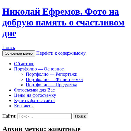
Николай Ефремов. Фото на
добрую память о счастливом
дне
Поиск
Перейти к содержимому
Основное меню
Об авторе
Портфолио — Основное
Портфолио — Репортажи
Портфолио — Фэшн-съёмка
Портфолио — Предметка
Фотосъемка для Вас
Цены на фотосъемку
Купить фото с сайта
Контакты
Найти:
Архив метки: животные